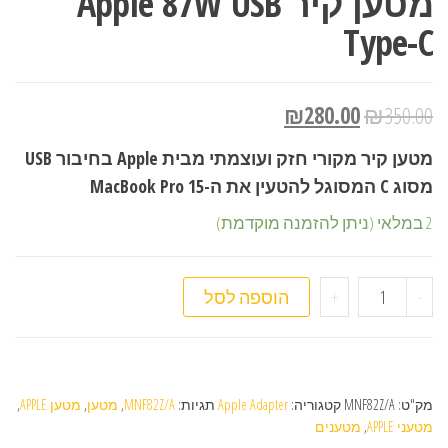
מטען קיר Apple 87W USB
Type-C
₪
280.00
₪
350.00
מטען קיר מקורי חזק ועוצמתי מבית Apple בחיבור USB
מסוג C המסוגל להטעין את ה-MacBook Pro 15
2 במלאי (ניתן להזמנה מוקדמת)
כמות של מטען קיר Apple 87W USB Type-C
-
+
הוספה לסל
מק"ט:
MNF82Z/A
קטגוריה:
Apple Adapter
תגיות:
MNF82Z/A
,
מטען
,
מטען APPLE
,
מטעני APPLE
,
מטענים