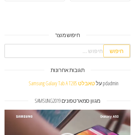
חיפוש מוצר
חיפוש:
תגובות אחרונות
pdadmin
על
טאבלט Samsung Galaxy Tab A T285
מגוון סמארטפונים SAMSUNG2019
נגן
וידאו