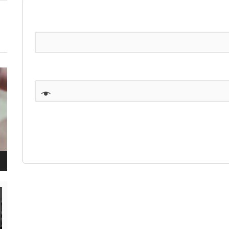
נגן
ויד
נגן
ויד