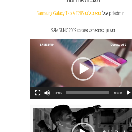
תגובות אחרונות
pdadmin
על
טאבלט Samsung Galaxy Tab A T285
מגוון סמארטפונים SAMSUNG2019
או
01:06
00:00
או