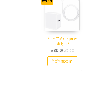
מבצע!
מטען קיר Apple 87W
USB Type-C
₪
280.00
₪
350.00
הוספה לסל