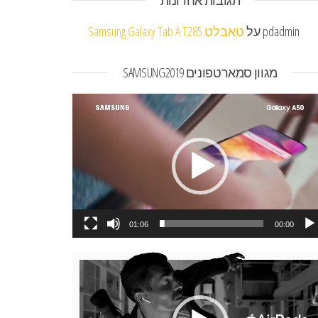
תגובות אחרונות
pdadmin
על
טאבלט Samsung Galaxy Tab A T285
מגוון סמארטפונים SAMSUNG2019
או
01:06
00:00
או