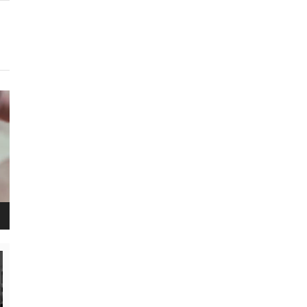
נגן
ויד
נגן
ויד