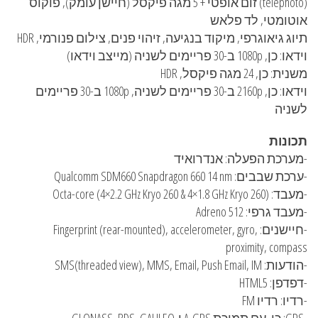
(telephoto) זום אופטי + 5 מגה פיקסל (חיישן עומק), פוקוס
אוטומטי, לד פלאש
תיוג גיאוגרפי, מיקוד בנגיעה, זיהוי פנים, צילום פנורמי, HDR
וידאו: כן, 1080p ב-30 פריימים לשניה (מייצב וידאו)
משנית: כן, 24 מגה פיקסל, HDR
וידאו: כן, 2160p ב-30 פריימים לשניה, 1080p ב-30 פריימים
לשניה
תכונות
-מערכת הפעלה: אנדרואיד
-ערכת שבבים: Qualcomm SDM660 Snapdragon 660 14 nm
-מעבד: Octa-core (4×2.2 GHz Kryo 260 & 4×1.8 GHz Kryo 260)
-מעבד גרפי: Adreno 512
-חיישנים: Fingerprint (rear-mounted), accelerometer, gyro,
proximity, compass
-הודעות: SMS(threaded view), MMS, Email, Push Email, IM
-דפדפן: HTML5
-רדיו: רדיו FM
-GPS: כן, עם תמיכת A-GPS ו-GLONASS ,BDS, GALILEO