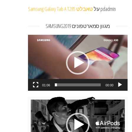
pdadmin
על
טאבלט Samsung Galaxy Tab A T285
מגוון סמארטפונים SAMSUNG2019
נגן
וידאו
01:06
00:00
נגן
וידאו