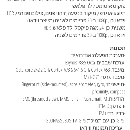
פוקוס אוטומטי, לד פלאש
תיוג גיאוגרפי, מיקוד בנגיעה, זיהוי פנים, צילום פנורמי, HDR
וידאו: כן, 1080p ב-30 פריימים לשניה (מייצב וידאו)
משנית: כן, 24 מגה פיקסל, לד פלאש, HDR
וידאו: כן, 1080p ב-30 פריימים לשניה
תכונות
-מערכת הפעלה: אנדרואיד
-ערכת שבבים: Exynos 7885 Octa
-מעבד: Octa-core 2×2.2 GHz Cortex-A73 & 6×1.6 GHz Cortex-A53
-מעבד גרפי: Mali-G71
-חיישנים: Fingerprint (side-mounted), accelerometer, gyro,
proximity, compass
-הודעות: SMS(threaded view), MMS, Email, Push Email, IM
-דפדפן: HTML5
-רדיו: רדיו FM
-GPS: כן, עם תמיכת A-GPS ו-GLONASS ,BDS
– עריכת תמונות ווידאו