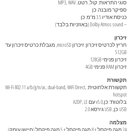
סוגי התראות: קול, רטט, MP3, WAV
ספיקר מובנה: כן
כניסת אודיו 3.5 מ"מ: כן
– Dolby Atmos sound (באוזניות בלבד)
זיכרון
חריץ לכרטיס זיכרון: זיכרון microSD, מגבלת כרטיס זיכרון עד
512GB
זיכרון פנימי 128GB
זיכרון RAM פנימי 4GB
תקשורת
תקשורת אלחוטית: Wi-Fi 802.11 a/b/g/n/ac, dual-band, WiFi Direct,
hotspot
בלוטות': כן,v5.0 עם A2DP, LE
USB: כן, USB גירסא 2.0
מצלמה
24 מגה פיקסל + 8 מגה פיקסל + 5 מגה פיקסל (חיישן עומק),