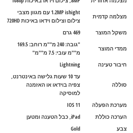
מצלמה אחורית
8MP, צילום וידאו באיכות 1080p
1.2MP ishight עם מגוון מצבי
מצלמה קדמית
צילום וצילום וידאו באיכות 720HD
משקל המוצר
469 גרם
"גובה: 240 מ""מ רוחב: 169.5
ממדי המוצר
מ""מ עובי: 7.5 מ""מ"
חיבור טעינה
Lightning
עד 10 שעות גלישה באינטרנט,
סוללה
צפיה בוידאו או האזמנה
למוסיקה
מערכת הפעלה
IOS 11
הערכה כוללת
iPad, כבל הטענה ומטען
צבע
Gold