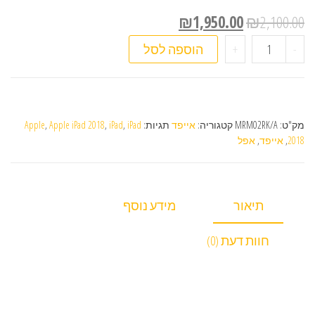
₪
1,950.00
₪
2,100.00
כמות של אייפד Apple iPad 2018
-
+
הוספה לסל
מק"ט:
MRM02RK/A
קטגוריה:
אייפד
תגיות:
iPad
,
iPad
,
Apple iPad 2018
,
Apple
2018
,
אייפד
,
אפל
תיאור
מידע נוסף
חוות דעת (0)