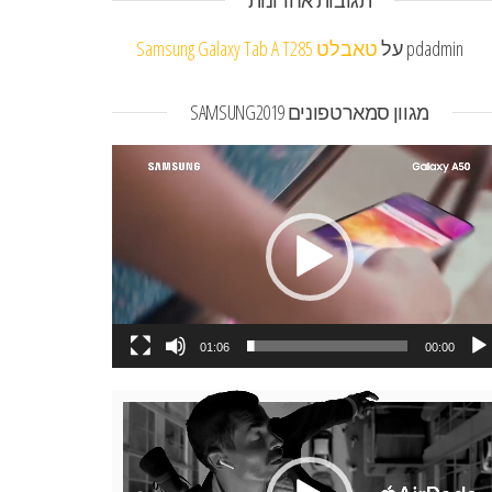
תגובות אחרונות
pdadmin
על
טאבלט Samsung Galaxy Tab A T285
מגוון סמארטפונים SAMSUNG2019
או
01:06
00:00
או