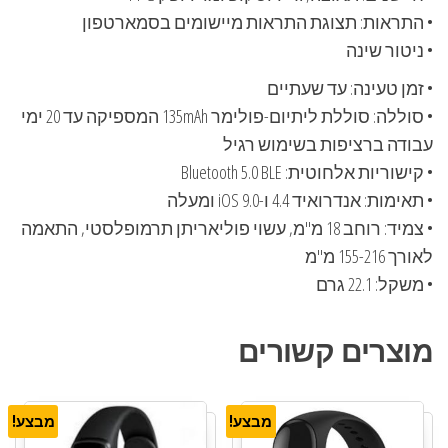
• התראות: תצוגת התראות מיישומים בסמארטפון
• ניטור שינה
• זמן טעינה: עד שעתיים
• סוללה: סוללת ליתיום-פולימר 135mAh המספיקה עד 20 ימי
עבודה ברציפות בשימוש רגיל
• קישוריות אלחוטית: Bluetooth 5.0 BLE
• תאימות: אנדרואיד 4.4 ו-iOS 9.0 ומעלה
• צמיד: רוחב 18 מ"מ, עשוי פוליאריתן תרמופלסטי, התאמה
לאורך 155-216 מ"מ
• משקל: 22.1 גרם
מוצרים קשורים
מבצע!
מבצע!