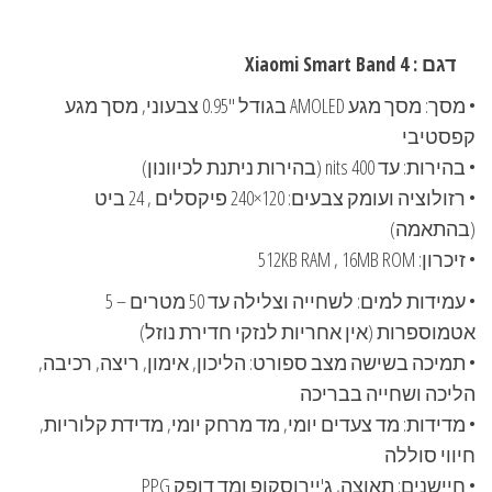
דגם : Xiaomi Smart Band 4
• מסך: מסך מגע AMOLED בגודל "0.95 צבעוני, מסך מגע
קפסטיבי
• בהירות: עד 400 nits (בהירות ניתנת לכיוונון)
• רזולוציה ועומק צבעים: 120×240 פיקסלים , 24 ביט
(בהתאמה)
• זיכרון: 512KB RAM , 16MB ROM
• עמידות למים: לשחייה וצלילה עד 50 מטרים – 5
אטמוספרות (אין אחריות לנזקי חדירת נוזל)
• תמיכה בשישה מצב ספורט: הליכון, אימון, ריצה, רכיבה,
הליכה ושחייה בבריכה
• מדידות: מד צעדים יומי, מד מרחק יומי, מדידת קלוריות,
חיווי סוללה
• חיישנים: תאוצה, ג'יירוסקופ ומד דופק PPG