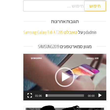
חיפוש:
תגובות אחרונות
pdadmin
על
טאבלט Samsung Galaxy Tab A T285
מגוון סמארטפונים SAMSUNG2019
נגן
וידאו
01:06
00:00
נגן