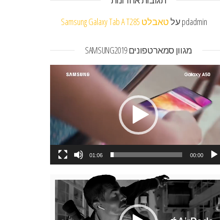
תגובות אחרונות
pdadmin
על
טאבלט Samsung Galaxy Tab A T285
מגוון סמארטפונים SAMSUNG2019
או
01:06
00:00
או