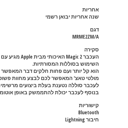
אחריות
שנה אחריות יבואן רשמי
דגם
MRME2ZM/A
סקירה
העכבר Magic 2 
השימוש בסוללות המסורתיות.
הוא קל יותר ועם פחות חלקים דבר המאפשר 
מולטי טאצ' המאפשר לכם לבצע מחוות פשוטות כגון swiping בין דפי אינטרנט וגל
לעכבר סוללה נטענת בעלת ביצועים מרשימים 
בנוסף לעכבר יכולת להתממשק באופן אוטומ
קישוריות
Bluetooth
חיבור Lightning