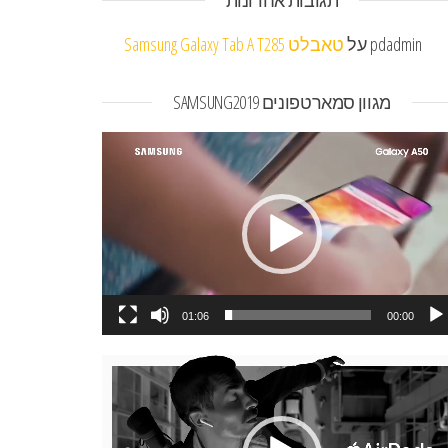
תגובות אחרונות
pdadmin
על
טאבלט Samsung Galaxy Tab A T285
מגוון סמארטפונים SAMSUNG2019
או
01:06
00:00
או