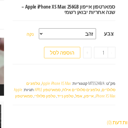
סמארטפון אייפון Apple iPhone XS Max 256GB –
שנה אחריות יבואן רשמי
צבע
נקה
נגן
ויד
כמות של סמארטפון Apple iPhone XS Max 256GB
-
+
הוספה לסל
מק"ט:
MT552HB/A
קטגוריות:
Apple iPhone XS Max
,
טלפונים
סלולרים
,
טלפונים סלולרים אילת
,
סמארטפון APPLE
תגיות:
Apple
iPhone XS Max
,
אייפון
,
אפל
,
טלפון נייד
,
טלפון סלולרי
,
סמארטפון
נגן
ויד
ת דעת (0)