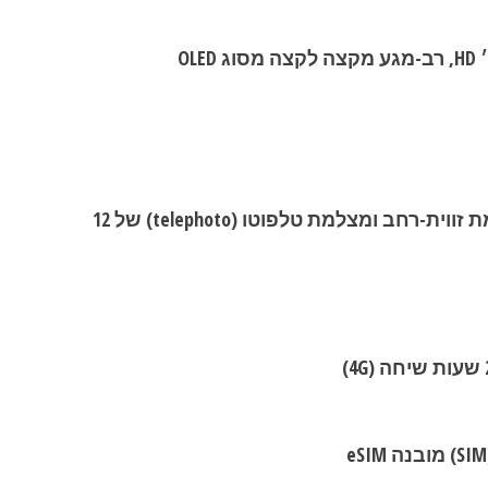
מערך צילום כפול הכולל מצלמת זווית-רחב ומצלמת טלפוטו (telephoto) של 12