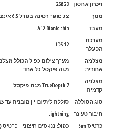
זיכרון אחסון
256GB
מסך
צג סופר רטינה בגודל 6.5 אינצ׳ HD, רב-מגע מקצה לקצה מסוג OLED
מעבד
A12 Bionic chip
מערכת
iOS 12
הפעלה
מצלמה
אחורית
מגה פיקסל כל אחד
מצלמה
TrueDepth 7 מגה-פיקסל
קדמית
סוג הסוללה
סוללת ליתיום-יון מובנית עד 25 שעות שיחה (4G)
חיבור טעינה
Lightning
כרטיס Sim
כפול: ננו-סים חיצוני + כרטיס (SIM) מובנה eSIM