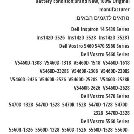
Battery condition:Brand New,100% Original
manufacturer
מתאים לדגמים הבאים:
Dell Inspiron 14 5439 Series
Ins14zD-3526 Ins14zD-3528 Ins14zD-3528T
Dell Vostro 5460 5470 5560 Series
Dell Vostro 5460 Series
V5460D-1308 V5460D-1318 V5460D-1518 V5460D-1618
V5460D-2328S V5460R-2306 V5460D-2308S
V5460D-2426 V5460R-2526 V5460D-2528S V5460D-2528R
V5460R-2626 V5460D-2628
Dell Vostro 5470 Series
5470D-1328 5470D-1528 5470R-1528 5470D-1728 5470D-
2328 5470D-2528
Dell Vostro 5560 Series
5560R-1326 5560D-1328 5560D-1526 5560D-1528 5560D-