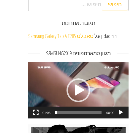
חיפוש:
תגובות אחרונות
pdadmin
על
טאבלט Samsung Galaxy Tab A T285
מגוון סמארטפונים SAMSUNG2019
נגן
וידאו
01:06
00:00
נגן