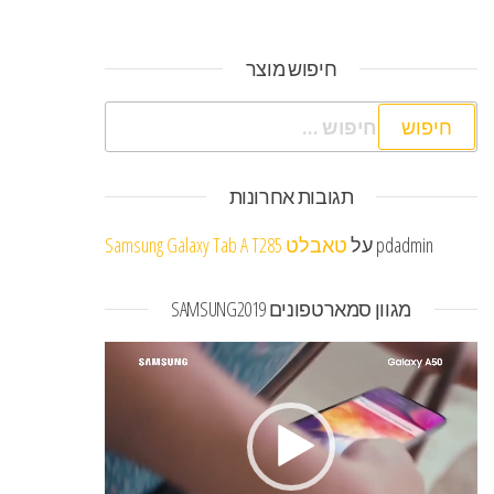
חיפוש מוצר
חיפוש:
תגובות אחרונות
pdadmin
על
טאבלט Samsung Galaxy Tab A T285
מגוון סמארטפונים SAMSUNG2019
נגן
וידאו