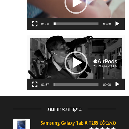
01:06
00:00
נגן
וידאו
01:57
00:00
ביקורות אחרונות
טאבלט Samsung Galaxy Tab A T285