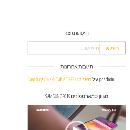
חיפוש מוצר
חיפוש:
תגובות אחרונות
pdadmin
על
טאבלט Samsung Galaxy Tab A T285
מגוון סמארטפונים SAMSUNG2019
נגן
וידאו