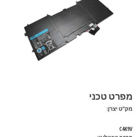
מפרט טכני
מק"ט יצרן:
C4K9V