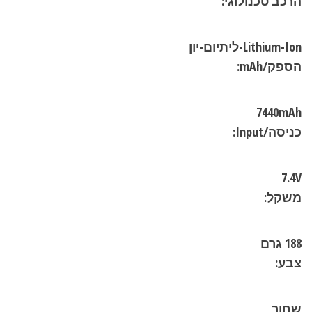
הרכב טכנולוגי:
Lithium-Ion-ליתיום-יון
הספק/mAh:
7440mAh
כניסה/Input:
7.4V
משקל:
188 גרם
צבע:
שחור