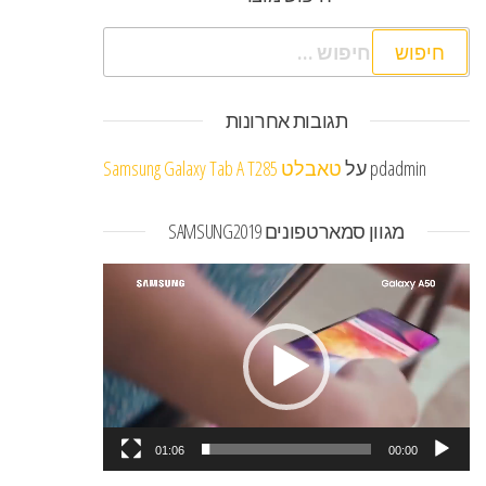
חיפוש:
תגובות אחרונות
pdadmin
על
טאבלט Samsung Galaxy Tab A T285
מגוון סמארטפונים SAMSUNG2019
נגן
וידאו
01:06
00:00