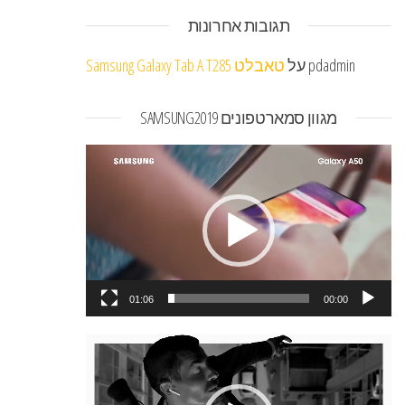
תגובות אחרונות
pdadmin
על
טאבלט Samsung Galaxy Tab A T285
מגוון סמארטפונים SAMSUNG2019
נגן
וידאו
01:06
00:00
נגן
וידאו