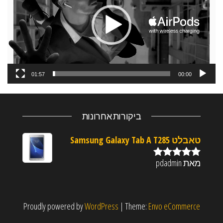
01:57
00:00
ביקורות אחרונות
טאבלט Samsung Galaxy Tab A T285
מאת pdadmin
דורג
5
מתוך
5
Proudly powered by
WordPress
|
Theme:
Envo eCommerce