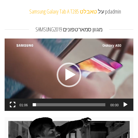
pdadmin
על
טאבלט Samsung Galaxy Tab A T285
מגוון סמארטפונים SAMSUNG2019
נגן
וידאו
01:06
00:00
נגן
וידאו