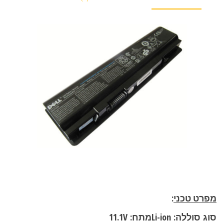
מפרט טכני
:
סוג
סוללה:
Li-ion
מתח:
11.1V