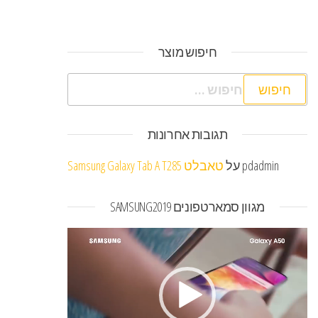
חיפוש מוצר
חיפוש:
תגובות אחרונות
pdadmin
על
טאבלט Samsung Galaxy Tab A T285
מגוון סמארטפונים SAMSUNG2019
נגן
וידאו