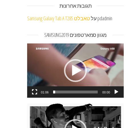
תגובות אחרונות
pdadmin
על
טאבלט Samsung Galaxy Tab A T285
מגוון סמארטפונים SAMSUNG2019
נגן
וידאו
01:06
00:00
נגן
וידאו