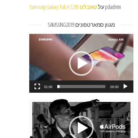
pdadmin
על
טאבלט Samsung Galaxy Tab A T285
מגוון סמארטפונים SAMSUNG2019
נגן
וידאו
01:06
00:00
נגן
וידאו