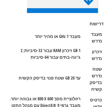
דרישות
מעבד
מעבד 1 GHz או מהיר יותר
נדרש
1 GB זיכרון RAM עבור 32-סיביות; 2
זיכרון
ג'יגה-בתים עבור 64-סיביות
נדרש
שטח
נדרש
עד 20 GB שטח פנוי בדיסק הקשיח
בדיסק
קשיח
רזולוציית מסך 600 X‏ 800‏ או גבוהה יותר.
כרטיס
מעבד גרפי DirectX® 9 עם מנהל התקן
וידאו