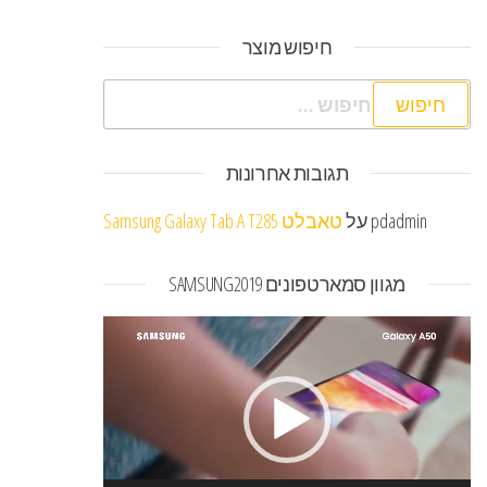
חיפוש מוצר
חיפוש:
תגובות אחרונות
pdadmin
על
טאבלט Samsung Galaxy Tab A T285
מגוון סמארטפונים SAMSUNG2019
נגן
וידאו