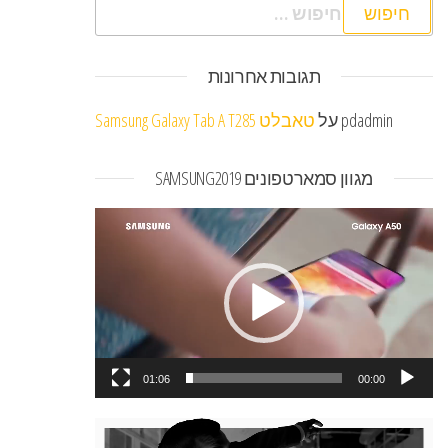
חיפוש:
תגובות אחרונות
pdadmin
על
טאבלט Samsung Galaxy Tab A T285
מגוון סמארטפונים SAMSUNG2019
נגן
וידאו
01:06
00:00
נגן