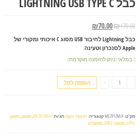
כבל LIGHTNING USB TYPE C
₪
70.00
₪
170.00
כבל Lightning לחיבור USB מסוג C איכותי ומקורי של
Apple לסנכרון וטעינה
3 במלאי (ניתן להזמנה מוקדמת)
כמות של כבל LIGHTNING USB TYPE C
-
+
הוספה לסל
מק"ט:
ME291ZM/A
קטגוריה:
Apple Adapter
תגיות:
ME291ZM/A
,
מטען
,
מטען
APPLE
,
מטעני APPLE
,
מטענים