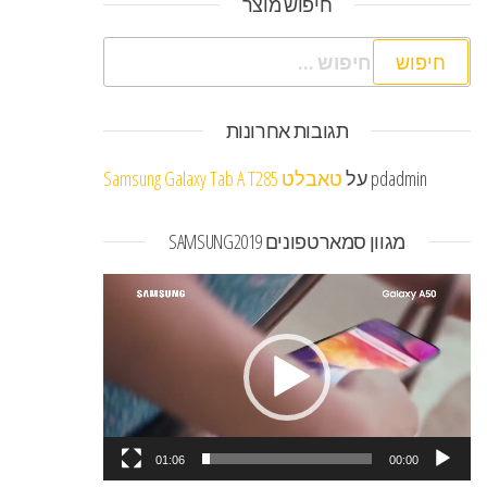
חיפוש מוצר
חיפוש:
תגובות אחרונות
pdadmin
על
טאבלט Samsung Galaxy Tab A T285
מגוון סמארטפונים SAMSUNG2019
נגן
וידאו
01:06
00:00