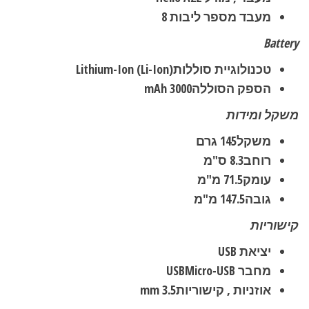
מעבד מספר ליבות
8
Battery
טכנולוגיית סוללות
Lithium-Ion (Li-Ion)
הספק הסוללה
3000 mAh
משקל ומידות
משקל
145 גרם
רוחב
8.3 ס"מ
עומק
71.5 מ"מ
גובה
147.5 מ"מ
קישוריות
יציאת USB
מחבר USB
Micro-USB
אוזניות , קישוריות
3.5 mm