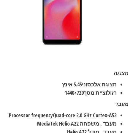
תצוגה
תצוגה אלכסוני
5.45 אינץ
רזולוציית מסך
720×1440
מעבד
Processor frequency
Quad-core 2.0 GHz Cortex-A53
מעבד , משפחה
Mediatek Helio A22
מעבד , מודל
Helio A22