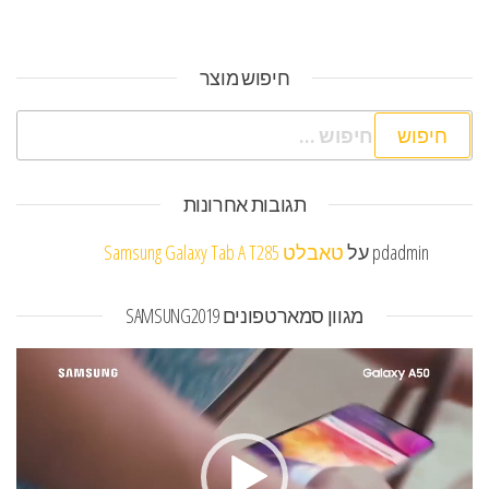
חיפוש מוצר
חיפוש:
תגובות אחרונות
pdadmin
על
טאבלט Samsung Galaxy Tab A T285
מגוון סמארטפונים SAMSUNG2019
נגן
וידאו