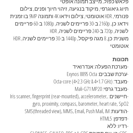
פלאש כפול, מייצב תמונה אופטי
תיוג גיאוגרפי, מיקוד בנגיעה, זיהוי חיוך ופנים, צילום
פנורמי, HDR אוטומטי, צילום וידאו 4K ותמונה 9MP בו זמנית
וידאו: כן, 2160p ב-30 פריימים לשניה, 1080p ב-60 פריימים
לשניה, 720p ב-240 פריימים לשניה, HDR
משנית: כן, 8 מגה פיקסל, 1440p ב-30 פריימים לשניה, HDR
אוטומטי
תכונות
-מערכת הפעלה: אנדרואיד
-ערכת שבבים: Exynos 8895 Octa
-מעבד: Octa-core (4×2.3 GHz & 4×1.7 GHz)
-מעבד גרפי: Mali-G71 MP20
-חיישנים: Iris scanner, fingerprint (rear-mounted), accelerometer,
gyro, proximity, compass, barometer, heart rate, SpO2
-הודעות: SMS(threaded view), MMS, Email, Push Mail, IM
-דפדפן: HTML5
-רדיו: ללא