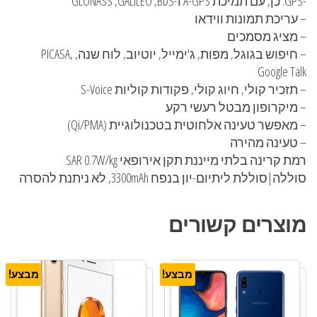
-GPS: כן, עם תמיכת A-GPS ו-GLONASS ,GALILEO ,BDS
– עריכת תמונות ווידאו
– מציג מסמכים
– חיפוש בגוגל, מפות, ג'ימייל, יוטיוב, לוח שנה, PICASA,
Google Talk
– תזכיר קולי, חיוג קולי, פקודות קוליות S-Voice
– מיקרופון מבטל רעשי רקע
– מאפשר טעינה אלחוטית בטכנולוגיית (Qi/PMA)
– טעינה מהירה
רמת קרינה בלתי מייננת תקן אירופאי SAR 0.7W/kg
סוללה|סוללת ליתיום-יון בנפח 3300mAh, לא ניתנת להסרה
מוצרים קשורים
מבצע!
מבצע!