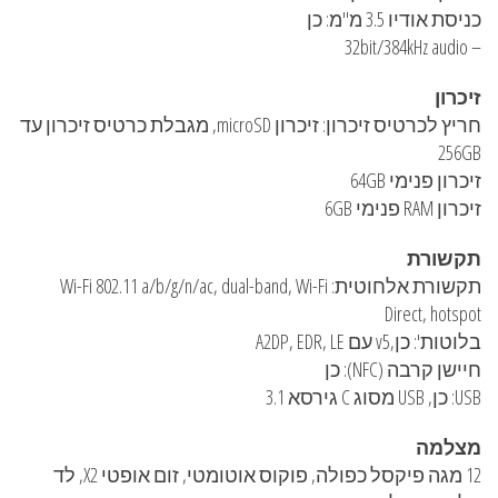
כניסת אודיו 3.5 מ"מ: כן
– 32bit/384kHz audio
זיכרון
חריץ לכרטיס זיכרון: זיכרון microSD, מגבלת כרטיס זיכרון עד
256GB
זיכרון פנימי 64GB
זיכרון RAM פנימי 6GB
תקשורת
תקשורת אלחוטית: Wi-Fi 802.11 a/b/g/n/ac, dual-band, Wi-Fi
Direct, hotspot
בלוטות': כן,v5 עם A2DP, EDR, LE
חיישן קרבה (NFC): כן
USB: כן, USB מסוג C גירסא 3.1
מצלמה
12 מגה פיקסל כפולה, פוקוס אוטומטי, זום אופטי X2, לד