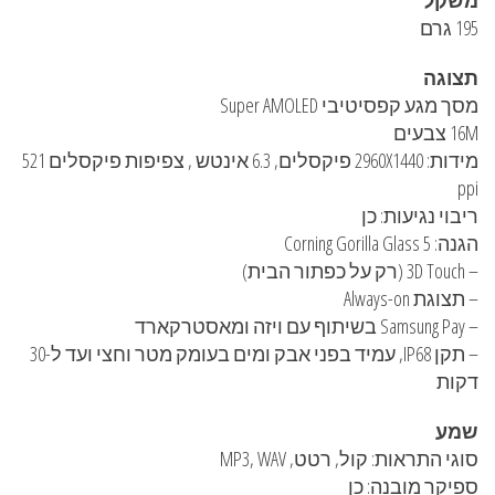
משקל
195 גרם
תצוגה
מסך מגע קפסיטיבי Super AMOLED
16M צבעים
מידות: 2960X1440 פיקסלים, 6.3 אינטש , צפיפות פיקסלים 521
ppi
ריבוי נגיעות: כן
הגנה: Corning Gorilla Glass 5
– 3D Touch (רק על כפתור הבית)
– תצוגת Always-on
– Samsung Pay בשיתוף עם ויזה ומאסטרקארד
– תקן IP68, עמיד בפני אבק ומים בעומק מטר וחצי ועד ל-30
דקות
שמע
סוגי התראות: קול, רטט, MP3, WAV
ספיקר מובנה: כן