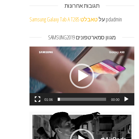
תגובות אחרונות
pdadmin
על
טאבלט Samsung Galaxy Tab A T285
מגוון סמארטפונים SAMSUNG2019
נגן
וידאו
01:06
00:00
נגן
וידאו