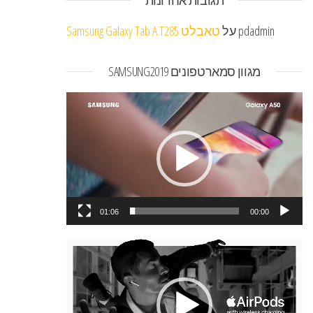
pdadmin
על
טאבלט Samsung Galaxy Tab A T285
מגוון סמארטפונים SAMSUNG2019
נגן
וידאו
01:06
00:00
נגן
וידאו