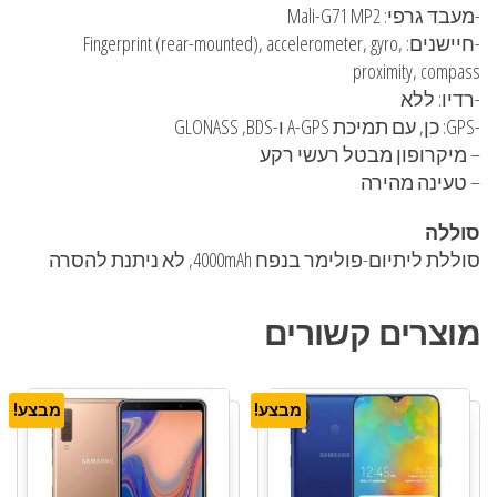
-מעבד גרפי: Mali-G71 MP2
-חיישנים: Fingerprint (rear-mounted), accelerometer, gyro,
proximity, compass
-רדיו: ללא
-GPS: כן, עם תמיכת A-GPS ו-GLONASS ,BDS
– מיקרופון מבטל רעשי רקע
– טעינה מהירה
סוללה
סוללת ליתיום-פולימר בנפח 4000mAh, לא ניתנת להסרה
מוצרים קשורים
מבצע!
מבצע!