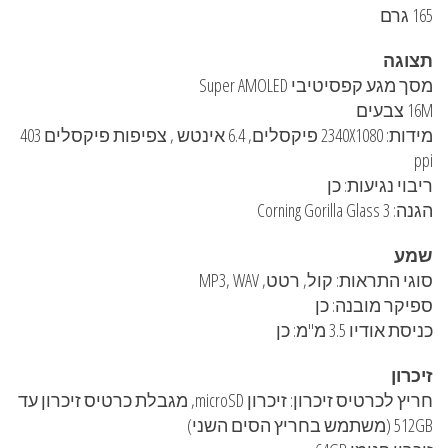
165 גרם
תצוגה
מסך מגע קפסיטיבי Super AMOLED
16M צבעים
מידות: 2340X1080 פיקסלים, 6.4 אינטש , צפיפות פיקסלים 403
ppi
ריבוי נגיעות: כן
הגנה: Corning Gorilla Glass 3
שמע
סוגי התראות: קול, רטט, MP3, WAV
ספיקר מובנה: כן
כניסת אודיו 3.5 מ"מ: כן
זיכרון
חריץ לכרטיס זיכרון: זיכרון microSD, מגבלת כרטיס זיכרון עד
512GB (משתמש בחריץ הסים השני)