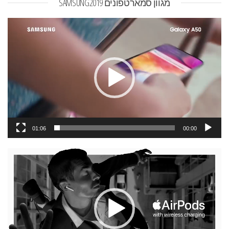
מגוון סמארטפונים SAMSUNG2019
נגן
וידאו
01:06
00:00
נגן
וידאו