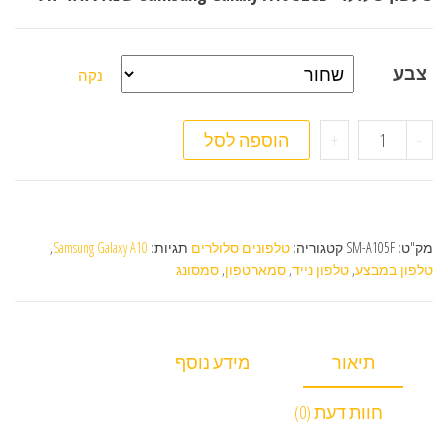
צבע
נקה
כמות של טלפון סלולרי Samsung Galaxy A10 32GB
-
+
הוספה לסל
מק"ט:
SM-A105F
קטגוריה:
טלפונים סלולרים
תגיות:
Samsung Galaxy A10
,
טלפון במבצע
,
טלפון נייד
,
סמארטפון
,
סמסונג
תיאור
מידע נוסף
חוות דעת (0)