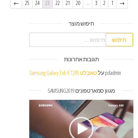
←
25
24
23
22
21
20
…
3
2
1
→
חיפוש מוצר
חיפוש:
תגובות אחרונות
pdadmin
על
טאבלט Samsung Galaxy Tab A T285
מגוון סמארטפונים SAMSUNG2019
נגן
וידאו