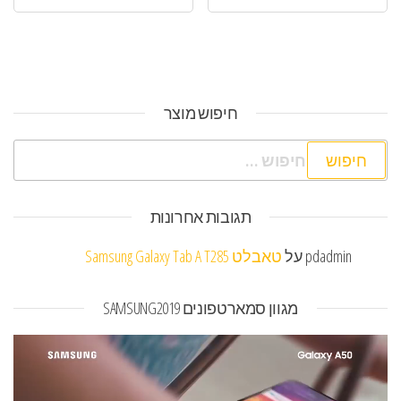
חיפוש מוצר
חיפוש:
תגובות אחרונות
pdadmin
על
טאבלט Samsung Galaxy Tab A T285
מגוון סמארטפונים SAMSUNG2019
נגן
וידאו