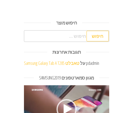
חיפוש מוצר
חיפוש:
תגובות אחרונות
pdadmin
על
טאבלט Samsung Galaxy Tab A T285
מגוון סמארטפונים SAMSUNG2019
נגן
וידאו