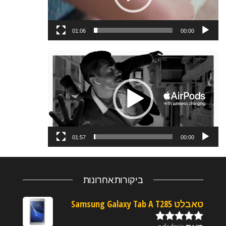
01:06
00:00
נגן
וידאו
01:57
00:00
ביקורות אחרונות
טאבלט Samsung Galaxy Tab A T285