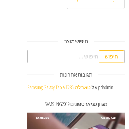
חיפוש מוצר
חיפוש:
תגובות אחרונות
pdadmin
על
טאבלט Samsung Galaxy Tab A T285
מגוון סמארטפונים SAMSUNG2019
נגן
וידאו