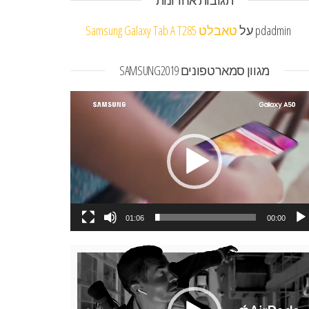
תגובות אחרונות
pdadmin
על
טאבלט Samsung Galaxy Tab A T285
מגוון סמארטפונים SAMSUNG2019
או
01:06
00:00
או