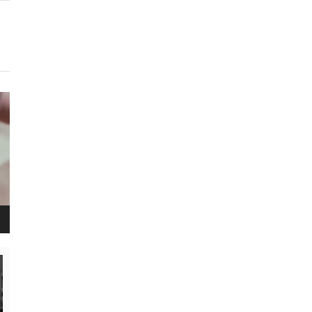
נגן
ויד
נגן
ויד