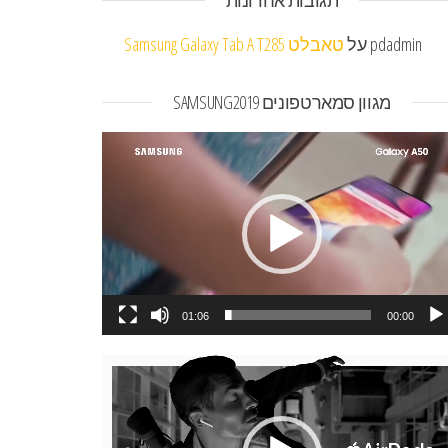
תגובות אחרונות
pdadmin
על
טאבלט Samsung Galaxy Tab A T285
מגוון סמארטפונים SAMSUNG2019
או
01:06
00:00
או