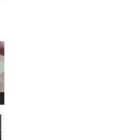
נגן
ויד
נגן
ויד