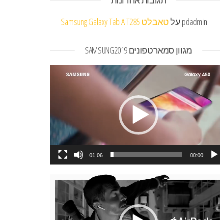
תגובות אחרונות
pdadmin
על
טאבלט Samsung Galaxy Tab A T285
מגוון סמארטפונים SAMSUNG2019
או
01:06
00:00
או