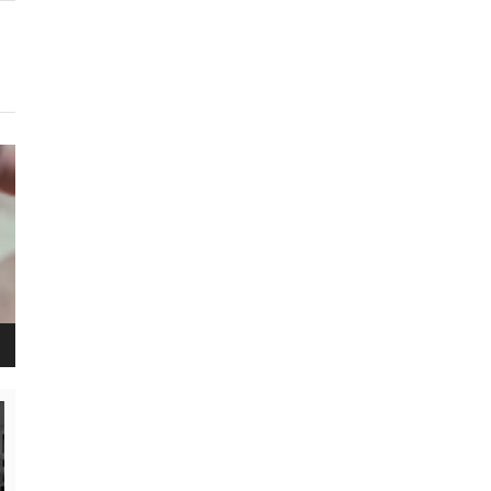
נגן
ויד
נגן
ויד