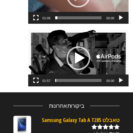
01:06
00:00
נגן
וידאו
01:57
00:00
ביקורות אחרונות
טאבלט Samsung Galaxy Tab A T285