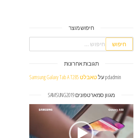
חיפוש מוצר
חיפוש:
תגובות אחרונות
pdadmin
על
טאבלט Samsung Galaxy Tab A T285
מגוון סמארטפונים SAMSUNG2019
נגן
וידאו