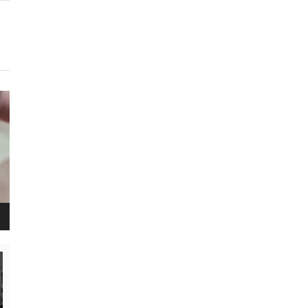
נגן
ויד
נגן
ויד