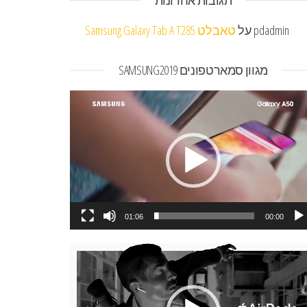
תגובות אחרונות
pdadmin
על
טאבלט Samsung Galaxy Tab A T285
מגוון סמארטפונים SAMSUNG2019
או
01:06
00:00
או