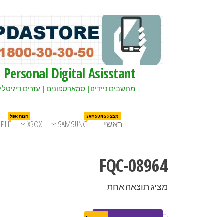
Personal Digital Asisstant
מחשבים ניידים| סמארטפונים | עזרים דיגיטלי
מבצע SAMSUNG
חנות אפל
ראשי
SAMSUNG
XBOX
PPLE
FQC-08964
מציג תוצאה אחת