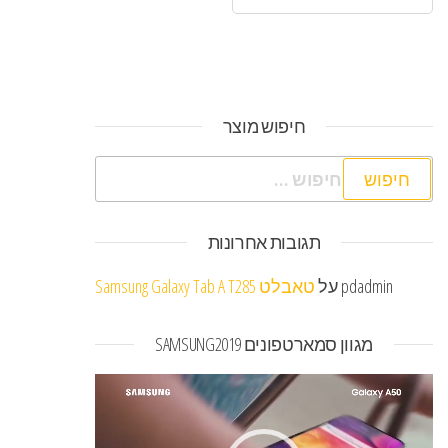
חיפוש מוצר
חיפוש:
תגובות אחרונות
pdadmin
על
טאבלט Samsung Galaxy Tab A T285
מגוון סמארטפונים SAMSUNG2019
נגן
וידאו