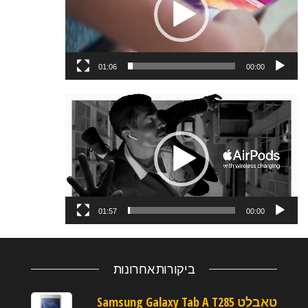
01:06
00:00
נגן
וידאו
01:57
00:00
ביקורות אחרונות
טאבלט Samsung Galaxy Tab A T285