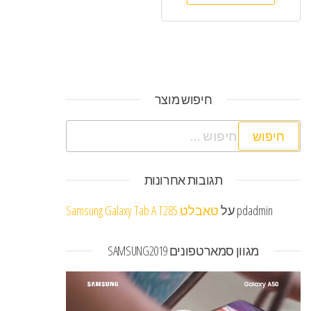
חיפוש מוצר
חיפוש:
תגובות אחרונות
pdadmin
על
טאבלט Samsung Galaxy Tab A T285
מגוון סמארטפונים SAMSUNG2019
נגן
וידאו