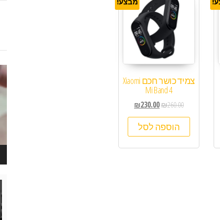
!
מבצע!
נגן
צמיד כושר חכם Xiaomi
ויד
Mi Band 4
₪
230.00
₪
260.00
הוספה לסל
נגן
ויד