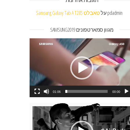
תגובות אחרונות
pdadmin
על
טאבלט Samsung Galaxy Tab A T285
מגוון סמארטפונים SAMSUNG2019
או
01:06
00:00
או