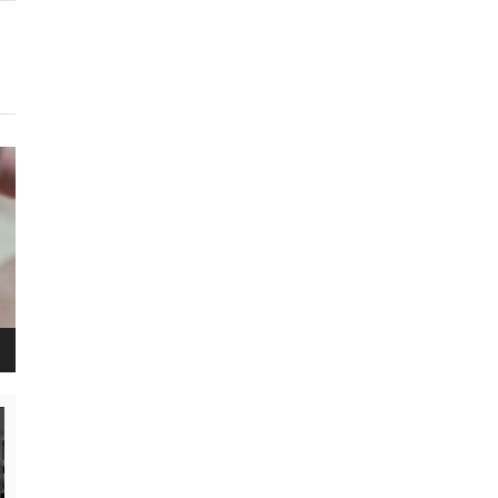
נגן
ויד
נגן
ויד