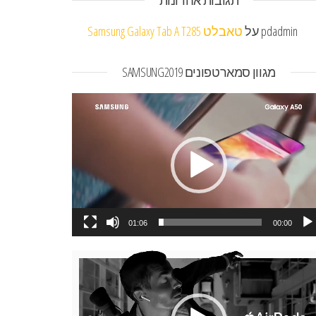
תגובות אחרונות
pdadmin
על
טאבלט Samsung Galaxy Tab A T285
מגוון סמארטפונים SAMSUNG2019
או
01:06
00:00
או