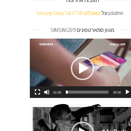
תגובות אחרונות
pdadmin
על
טאבלט Samsung Galaxy Tab A T285
מגוון סמארטפונים SAMSUNG2019
או
01:06
00:00
או