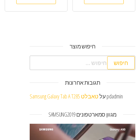
חיפוש מוצר
חיפוש:
תגובות אחרונות
pdadmin
על
טאבלט Samsung Galaxy Tab A T285
מגוון סמארטפונים SAMSUNG2019
נגן
וידאו