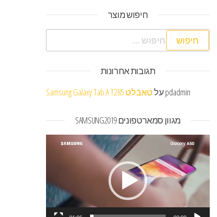
חיפוש מוצר
חיפוש:
תגובות אחרונות
pdadmin
על
טאבלט Samsung Galaxy Tab A T285
מגוון סמארטפונים SAMSUNG2019
נגן
וידאו