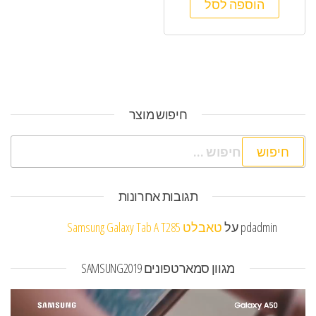
הוספה לסל
חיפוש מוצר
חיפוש:
תגובות אחרונות
pdadmin
על
טאבלט Samsung Galaxy Tab A T285
מגוון סמארטפונים SAMSUNG2019
נגן