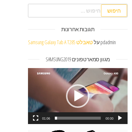
חיפוש:
תגובות אחרונות
pdadmin
על
טאבלט Samsung Galaxy Tab A T285
מגוון סמארטפונים SAMSUNG2019
נגן
וידאו
01:06
00:00