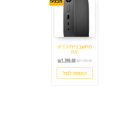
מבצע!
מחשב נייח HP t530
AMD
₪
1,390.00
₪
1,500.00
הוספה לסל