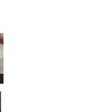
נגן
ויד
נגן
ויד