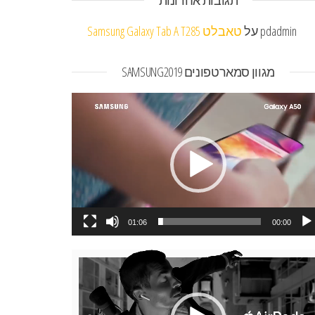
תגובות אחרונות
pdadmin
על
טאבלט Samsung Galaxy Tab A T285
מגוון סמארטפונים SAMSUNG2019
או
01:06
00:00
או