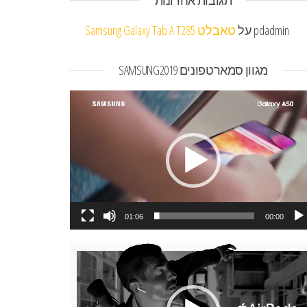
תגובות אחרונות
pdadmin
על
טאבלט Samsung Galaxy Tab A T285
מגוון סמארטפונים SAMSUNG2019
או
01:06
00:00
או