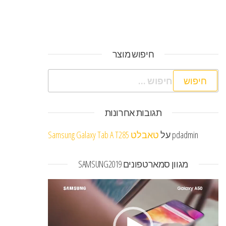
חיפוש מוצר
חיפוש:
תגובות אחרונות
pdadmin
על
טאבלט Samsung Galaxy Tab A T285
מגוון סמארטפונים SAMSUNG2019
נגן
וידאו