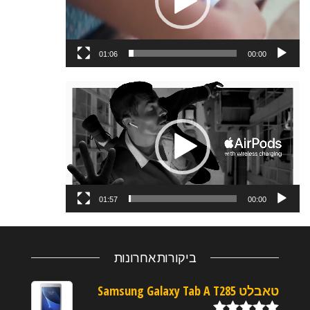
01:06
00:00
נגן
וידאו
01:57
00:00
ביקורות אחרונות
טאבלט Samsung Galaxy Tab A T285