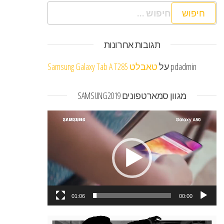
חיפוש:
תגובות אחרונות
pdadmin
על
טאבלט Samsung Galaxy Tab A T285
מגוון סמארטפונים SAMSUNG2019
נגן
וידאו
01:06
00:00
נגן